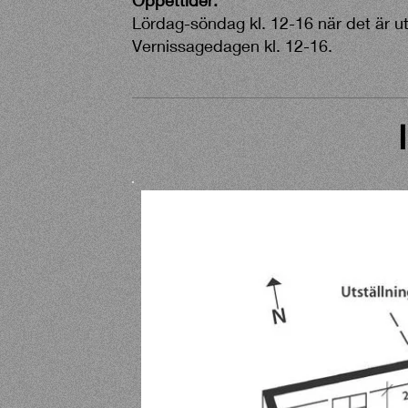
Öppettider:
Lördag-söndag kl. 12-16 när det är uts
Vernissagedagen kl. 12-16.