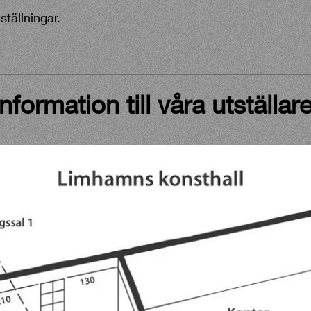
tällningar.
Information till våra utställar